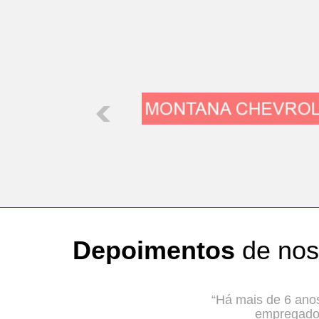
Depoimentos
de nos
“Há mais de 6 anos
empregados