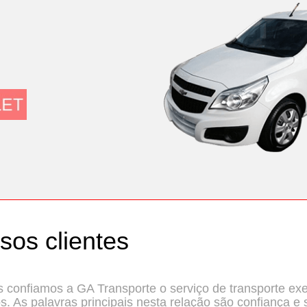
sos clientes
 confiamos a GA Transporte o serviço de transporte ex
. As palavras principais nesta relação são confiança e 